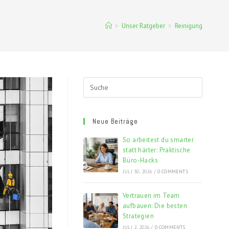
>
Unser Ratgeber
>
Reinigung
Neue Beiträge
So arbeitest du smarter
statt härter: Praktische
Büro-Hacks
JULI 30, 2026
/
0 COMMENTS
Vertrauen im Team
aufbauen: Die besten
Strategien
JULI 2, 2026
/
0 COMMENTS