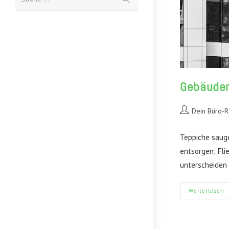
abschicken
Gebäudere
Beitrags-
Dein Büro-
Autor:
Teppiche saug
entsorgen; Fli
unterscheiden 
G
Weiterlesen
S
P
D
P
V