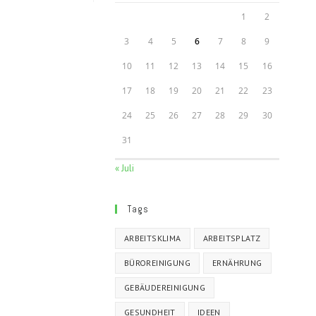
1
2
3
4
5
6
7
8
9
10
11
12
13
14
15
16
17
18
19
20
21
22
23
24
25
26
27
28
29
30
31
« Juli
Tags
ARBEITSKLIMA
ARBEITSPLATZ
BÜROREINIGUNG
ERNÄHRUNG
GEBÄUDEREINIGUNG
GESUNDHEIT
IDEEN