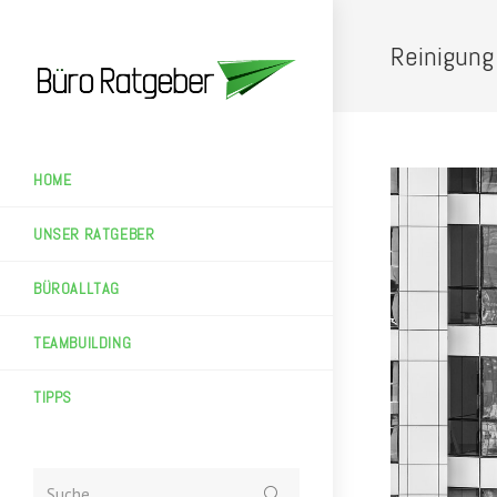
Zum
Inhalt
Reinigung
springen
HOME
UNSER RATGEBER
BÜROALLTAG
TEAMBUILDING
TIPPS
Suche
Suche ...