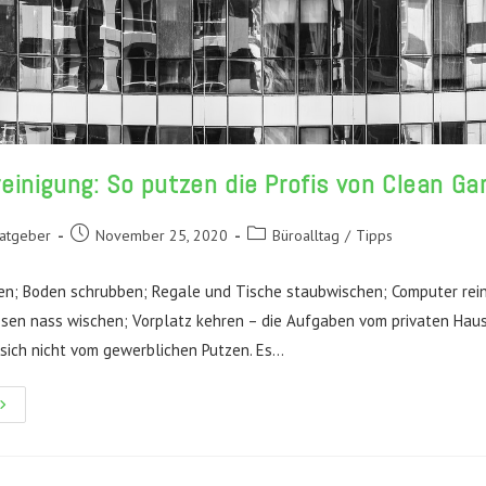
inigung: So putzen die Profis von Clean Ga
Beitrag
Beitrags-
Ratgeber
November 25, 2020
Büroalltag
/
Tipps
veröffentlicht:
Kategorie:
en; Boden schrubben; Regale und Tische staubwischen; Computer rein
esen nass wischen; Vorplatz kehren – die Aufgaben vom privaten Hau
sich nicht vom gewerblichen Putzen. Es…
ebäudereinigung:
o
utzen
ie
rofis
on