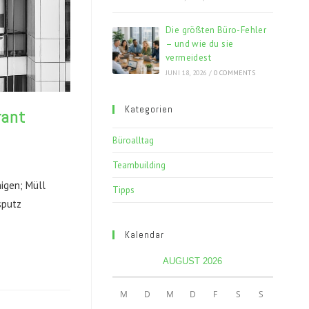
Die größten Büro-Fehler
– und wie du sie
vermeidest
JUNI 18, 2026
/
0 COMMENTS
Kategorien
rant
Büroalltag
Teambuilding
igen; Müll
Tipps
sputz
Kalendar
AUGUST 2026
M
D
M
D
F
S
S