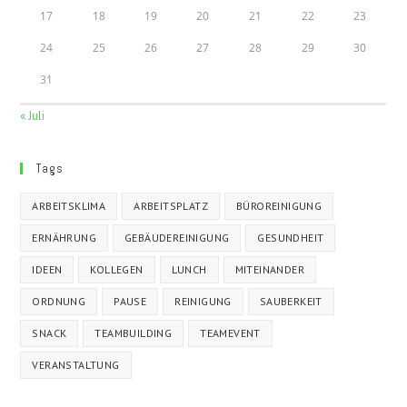
17
18
19
20
21
22
23
24
25
26
27
28
29
30
31
« Juli
Tags
ARBEITSKLIMA
ARBEITSPLATZ
BÜROREINIGUNG
ERNÄHRUNG
GEBÄUDEREINIGUNG
GESUNDHEIT
IDEEN
KOLLEGEN
LUNCH
MITEINANDER
ORDNUNG
PAUSE
REINIGUNG
SAUBERKEIT
SNACK
TEAMBUILDING
TEAMEVENT
VERANSTALTUNG