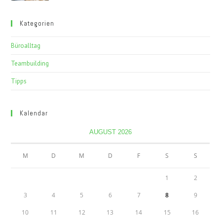
Kategorien
Büroalltag
Teambuilding
Tipps
Kalendar
AUGUST 2026
M
D
M
D
F
S
S
1
2
3
4
5
6
7
8
9
10
11
12
13
14
15
16