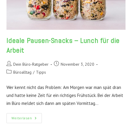
Ideale Pausen-Snacks – Lunch für die
Arbeit
Beitrags-
Beitrag
Dein Büro-Ratgeber
November 3, 2020
Autor:
veröffentlicht:
Beitrags-
Büroalltag
/
Tipps
Kategorie:
Wer kennt nicht das Problem: Am Morgen war man spät dran
und hatte keine Zeit für ein richtiges Frühstück. Bei der Arbeit
im Büro meldet sich dann am späten Vormittag…
Ideale
Weiterlesen
Pausen-
Snacks
–