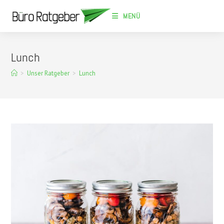
Zum
MENÜ
Inhalt
springen
Lunch
>
Unser Ratgeber
>
Lunch