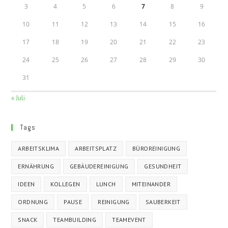
3
4
5
6
7
8
9
10
11
12
13
14
15
16
17
18
19
20
21
22
23
24
25
26
27
28
29
30
31
« Juli
Tags
ARBEITSKLIMA
ARBEITSPLATZ
BÜROREINIGUNG
ERNÄHRUNG
GEBÄUDEREINIGUNG
GESUNDHEIT
IDEEN
KOLLEGEN
LUNCH
MITEINANDER
ORDNUNG
PAUSE
REINIGUNG
SAUBERKEIT
SNACK
TEAMBUILDING
TEAMEVENT