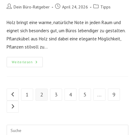
Beitrags-
Beitrag
Beitrags-
Dein Büro-Ratgeber
April 24, 2026
Tipps
Autor:
veröffentlicht:
Kategorie:
Holz bringt eine warme, natürliche Note in jeden Raum und
eignet sich besonders gut, um Büros lebendiger zu gestalten.
Pflanzkübel aus Holz sind dabei eine elegante Möglichkeit,
Pflanzen stilvoll zu…
Natürliches
Weiterlesen
Flair
Im
Büro:
So
Schafft
Holz
Eine
1
2
3
4
5
…
9
Gehe zur vorherigen Seite
Ganz
Neue
Atmosphäre
Gehe zur nächsten Seite