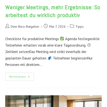
Weniger Meetings, mehr Ergebnisse: So
arbeitest du wirklich produktiv
Beitrags-
Beitrag
Beitrags-
Dein Büro-Ratgeber
Mai 7, 2026
Tipps
Autor:
veröffentlicht:
Kategorie:
Checkliste für produktive Meetings
Agenda festlegenAlle
Teilnehmer erhalten vorab eine klare Tagesordnung.
Zeitlimit setzenDas Meeting wird strikt innerhalb der
geplanten Dauer gehalten.
Teilnehmer begrenzenNur
Personen mit direktem…
Weniger
Weiterlesen
Meetings,
Mehr
Ergebnisse:
So
Arbeitest
Du
Wirklich
Produktiv