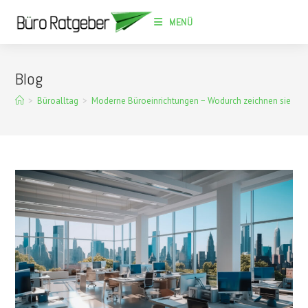
Zum
MENÜ
Inhalt
springen
Blog
>
Büroalltag
>
Moderne Büroeinrichtungen − Wodurch zeichnen sie sich