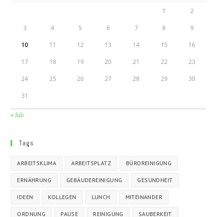
1
2
3
4
5
6
7
8
9
10
11
12
13
14
15
16
17
18
19
20
21
22
23
24
25
26
27
28
29
30
31
« Juli
Tags
ARBEITSKLIMA
ARBEITSPLATZ
BÜROREINIGUNG
ERNÄHRUNG
GEBÄUDEREINIGUNG
GESUNDHEIT
IDEEN
KOLLEGEN
LUNCH
MITEINANDER
ORDNUNG
PAUSE
REINIGUNG
SAUBERKEIT