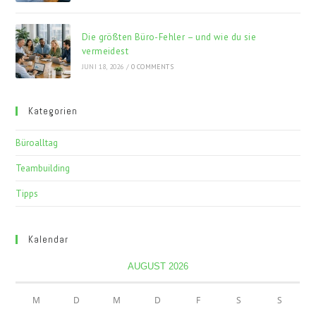
Die größten Büro-Fehler – und wie du sie
vermeidest
JUNI 18, 2026
/
0 COMMENTS
Kategorien
Büroalltag
Teambuilding
Tipps
Kalendar
AUGUST 2026
M
D
M
D
F
S
S