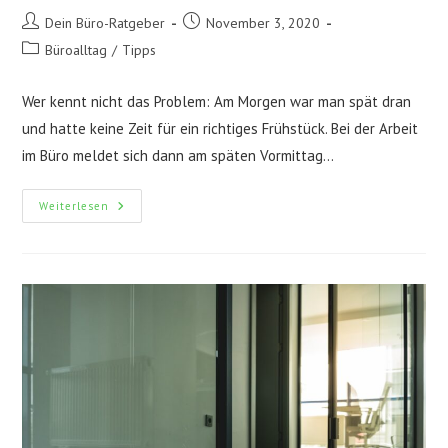
Beitrags-
Beitrag
Dein Büro-Ratgeber
November 3, 2020
Autor:
veröffentlicht:
Beitrags-
Büroalltag
/
Tipps
Kategorie:
Wer kennt nicht das Problem: Am Morgen war man spät dran
und hatte keine Zeit für ein richtiges Frühstück. Bei der Arbeit
im Büro meldet sich dann am späten Vormittag…
Ideale
Weiterlesen
Pausen-
Snacks
–
Lunch
Für
Die
Arbeit