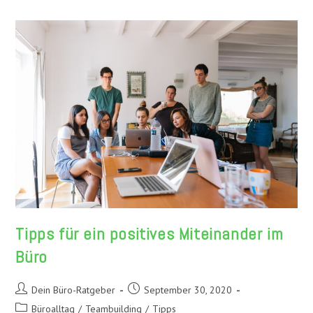
Büro
Tipps für ein positives Miteinander im
Büro
Beitrags-
Beitrag
Dein Büro-Ratgeber
September 30, 2020
Autor:
veröffentlicht:
Beitrags-
Büroalltag
/
Teambuilding
/
Tipps