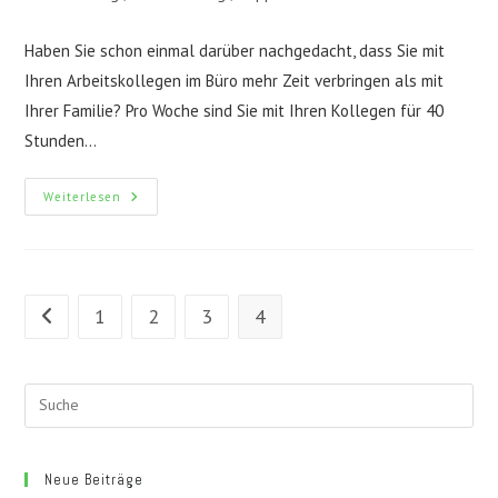
Kategorie:
Haben Sie schon einmal darüber nachgedacht, dass Sie mit
Ihren Arbeitskollegen im Büro mehr Zeit verbringen als mit
Ihrer Familie? Pro Woche sind Sie mit Ihren Kollegen für 40
Stunden…
Tipps
Weiterlesen
Für
Ein
Positives
Miteinander
Im
Büro
1
2
3
4
Gehe zur vorherigen Seite
Neue Beiträge