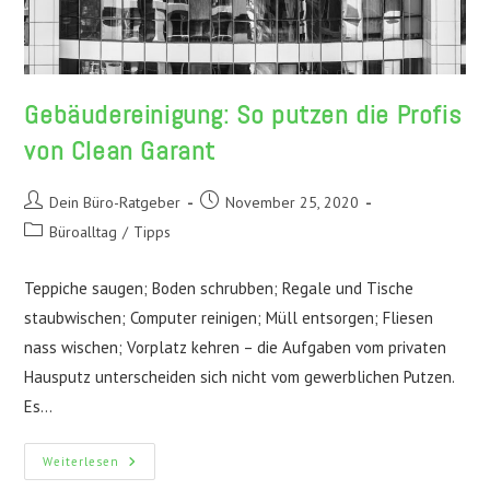
Gebäudereinigung: So putzen die Profis
von Clean Garant
Beitrags-
Beitrag
Dein Büro-Ratgeber
November 25, 2020
Autor:
veröffentlicht:
Beitrags-
Büroalltag
/
Tipps
Kategorie:
Teppiche saugen; Boden schrubben; Regale und Tische
staubwischen; Computer reinigen; Müll entsorgen; Fliesen
nass wischen; Vorplatz kehren – die Aufgaben vom privaten
Hausputz unterscheiden sich nicht vom gewerblichen Putzen.
Es…
Gebäudereinigung:
Weiterlesen
So