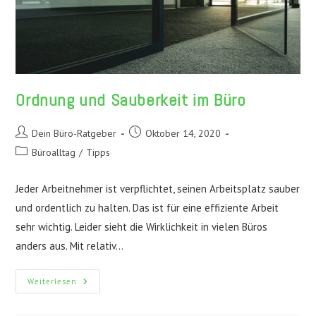
Ordnung und Sauberkeit im Büro
Beitrags-
Beitrag
Dein Büro-Ratgeber
Oktober 14, 2020
Autor:
veröffentlicht:
Beitrags-
Büroalltag
/
Tipps
Kategorie:
Jeder Arbeitnehmer ist verpflichtet, seinen Arbeitsplatz sauber
und ordentlich zu halten. Das ist für eine effiziente Arbeit
sehr wichtig. Leider sieht die Wirklichkeit in vielen Büros
anders aus. Mit relativ…
Ordnung
Weiterlesen
Und
Sauberkeit
Im