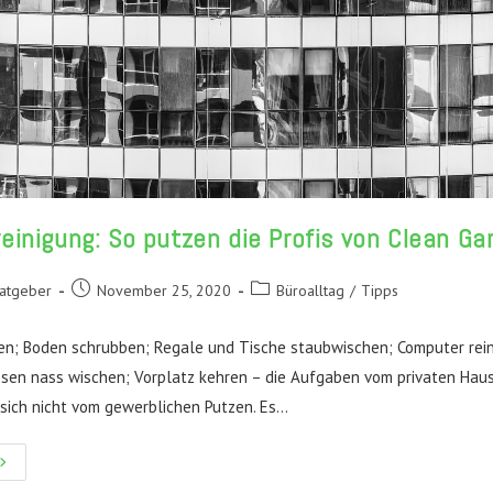
inigung: So putzen die Profis von Clean Ga
Beitrag
Beitrags-
Ratgeber
November 25, 2020
Büroalltag
/
Tipps
veröffentlicht:
Kategorie:
en; Boden schrubben; Regale und Tische staubwischen; Computer rein
esen nass wischen; Vorplatz kehren – die Aufgaben vom privaten Hau
sich nicht vom gewerblichen Putzen. Es…
ebäudereinigung:
o