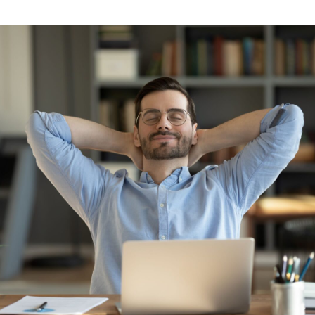
levere
deen
ür
inen
ffizienteren
üroalltag