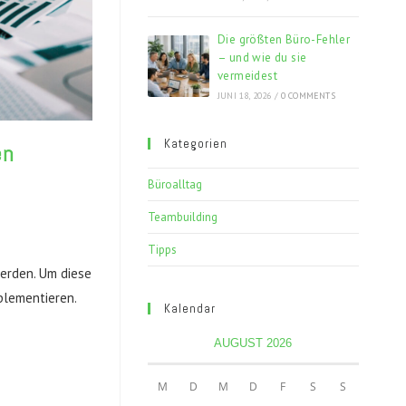
Die größten Büro-Fehler
– und wie du sie
vermeidest
JUNI 18, 2026
/
0 COMMENTS
Kategorien
en
Büroalltag
Teambuilding
Tipps
werden. Um diese
mplementieren.
Kalendar
AUGUST 2026
M
D
M
D
F
S
S