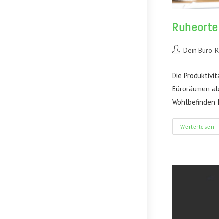
Ruheorte 
Beitrags-
Dein Büro-
Autor:
Die Produktivi
Büroräumen abh
Wohlbefinden 
R
Weiterlesen
I
B
S
F
S
I
A
W