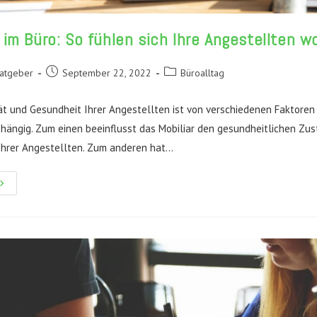
im Büro: So fühlen sich Ihre Angestellten w
Beitrag
Beitrags-
Ratgeber
September 22, 2022
Büroalltag
veröffentlicht:
Kategorie:
tät und Gesundheit Ihrer Angestellten ist von verschiedenen Faktoren 
ängig. Zum einen beeinflusst das Mobiliar den gesundheitlichen Zu
Ihrer Angestellten. Zum anderen hat…
uheorte
m
üro:
o
ühlen
ich
hre
ngestellten
ohl