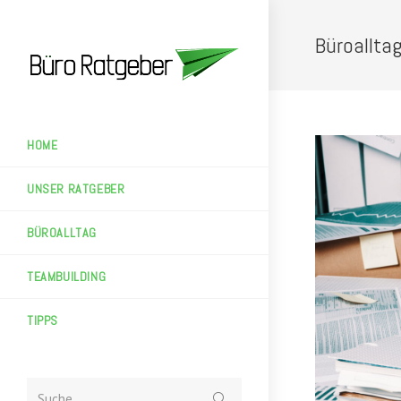
Zum
Inhalt
Büroallta
springen
HOME
UNSER RATGEBER
BÜROALLTAG
TEAMBUILDING
TIPPS
Suche
Suche ...