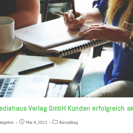
ediahaus Verlag GmbH Kunden erfolgreich ak
Beitrag
Beitrags-
Ratgeber
Mai 4, 2021
Büroalltag
veröffentlicht:
Kategorie: