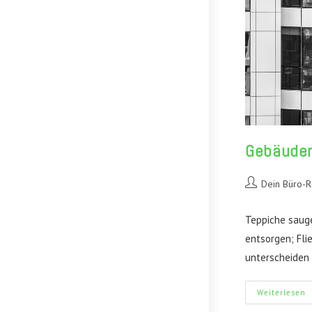
Gebäudere
Beitrags-
Dein Büro-
Autor:
Teppiche saug
entsorgen; Fli
unterscheiden 
G
Weiterlesen
S