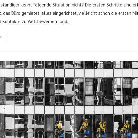
ständiger kennt folgende Situation nicht? Die ersten Schritte sind erf
 das Büro gemietet, alles eingerichtet, vielleicht schon die ersten Mi
nd Kontakte zu Wettbewerbern und…
it
er
ediahaus
erlag
GmbH
unden
rfolgreich
kquirieren