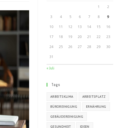
1
2
3
4
5
6
7
8
9
10
11
12
13
14
15
16
17
18
19
20
21
22
23
24
25
26
27
28
29
30
31
« Juli
Tags
ARBEITSKLIMA
ARBEITSPLATZ
BÜROREINIGUNG
ERNÄHRUNG
GEBÄUDEREINIGUNG
GESUNDHEIT
IDEEN