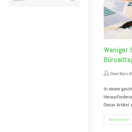
abschicken
Weniger S
Büroallta
Beitrags-
Dein Büro-
Autor:
In einem gesch
Herausforderun
Dieser Artikel 
W
Weiterlesen
S
5