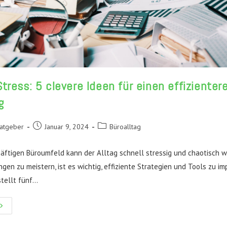
tress: 5 clevere Ideen für einen effizienter
g
Beitrag
Beitrags-
Ratgeber
Januar 9, 2024
Büroalltag
veröffentlicht:
Kategorie:
äftigen Büroumfeld kann der Alltag schnell stressig und chaotisch 
gen zu meistern, ist es wichtig, effiziente Strategien und Tools zu i
stellt fünf…
eniger
tress: