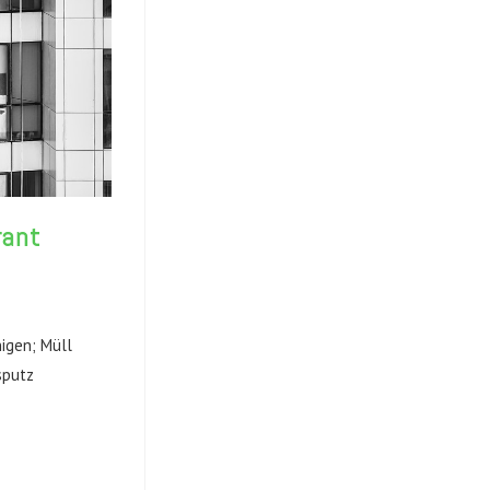
rant
igen; Müll
sputz