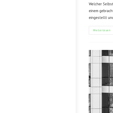
Welcher Selbst
einem gebracht,
eingestellt u
M
Weiterlesen
D
M
V
K
E
A