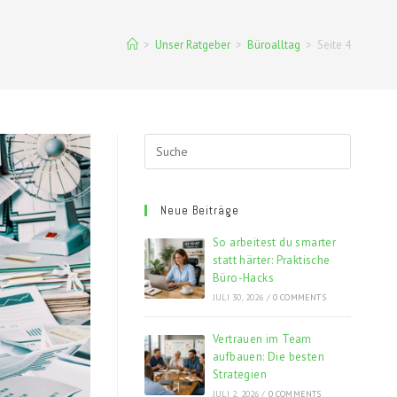
>
Unser Ratgeber
>
Büroalltag
>
Seite 4
Neue Beiträge
So arbeitest du smarter
statt härter: Praktische
Büro-Hacks
JULI 30, 2026
/
0 COMMENTS
Vertrauen im Team
aufbauen: Die besten
Strategien
JULI 2, 2026
/
0 COMMENTS