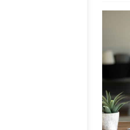
C
I
F
E
E
B