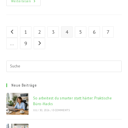
Lärm
Weiterlesen
Ade:
Büroflächen
Mit
Smarter
Wandgestaltung
1
2
3
4
5
6
7
Gehe zur vorherigen Seite
…
9
Gehe zur nächsten Seite
Neue Beiträge
So arbeitest du smarter statt härter: Praktische
Büro-Hacks
JULI 30, 2026
/
0 COMMENTS