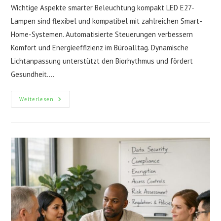
Wichtige Aspekte smarter Beleuchtung kompakt LED E27-
Lampen sind flexibel und kompatibel mit zahlreichen Smart-
Home-Systemen. Automatisierte Steuerungen verbessern
Komfort und Energieeffizienz im Büroalltag. Dynamische
Lichtanpassung unterstützt den Biorhythmus und fördert
Gesundheit.…
Warum
Weiterlesen
Moderne
Beleuchtungskonzepte
Nicht
Ohne
Smarte
Innovationen
Auskommen
–
Ein
Blick
Hinter
Die
Kulissen