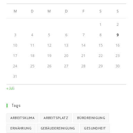
M
D
M
D
F
S
S
1
2
3
4
5
6
7
8
9
10
11
12
13
14
15
16
17
18
19
20
21
22
23
24
25
26
27
28
29
30
31
« Juli
Tags
ARBEITSKLIMA
ARBEITSPLATZ
BÜROREINIGUNG
ERNÄHRUNG
GEBÄUDEREINIGUNG
GESUNDHEIT