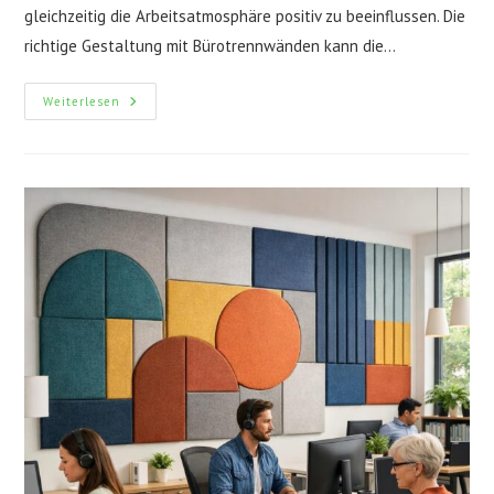
gleichzeitig die Arbeitsatmosphäre positiv zu beeinflussen. Die
richtige Gestaltung mit Bürotrennwänden kann die…
Bürotrennwände
Weiterlesen
Clever
Einsetzen:
So
Steigern
Sie
Produktivität
Und
Wohlbefinden
Im
Arbeitsalltag