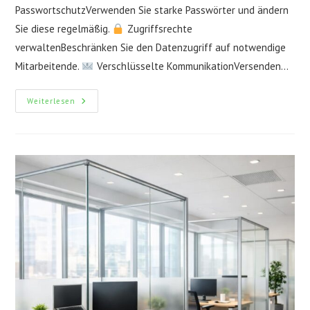
PasswortschutzVerwenden Sie starke Passwörter und ändern
Sie diese regelmäßig.
Zugriffsrechte
verwaltenBeschränken Sie den Datenzugriff auf notwendige
Mitarbeitende.
Verschlüsselte KommunikationVersenden…
Wenn
Weiterlesen
Datenschutz
Zur
Routine
Wird:
So
Vermeiden
Sie
Teure
Fehler
Im
Büroalltag