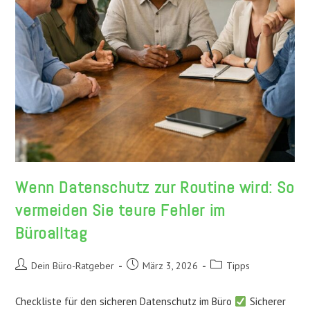
Wenn Datenschutz zur Routine wird: So
vermeiden Sie teure Fehler im
Büroalltag
Beitrags-
Beitrag
Beitrags-
Dein Büro-Ratgeber
März 3, 2026
Tipps
Autor:
veröffentlicht:
Kategorie:
Checkliste für den sicheren Datenschutz im Büro
Sicherer